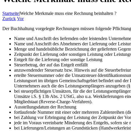
Startseite
|
Welche Merkmale muss eine Rechnung beinhalten ?
Zurück
Vor
Der Buchhaltung vorgelegte Rechnungen müssen folgende Pflichtang
Name und Anschrift des liefernden oder leistenden Unternehme
Name und Anschrift des Abnehmers der Lieferung oder Leistu
Menge und handelsübliche Bezeichnung der gelieferten Gegen
Zeitpunkt der Lieferung oder sonstigen Leistung oder Leistung
Entgelt für die Lieferung oder sonstige Leistung
Steuerbetrag, der auf das Entgelt entfällt
anzuwendender Steuersatz bzw. Hinweis auf die Steuerbefreiu
erteilte Steuernummer oder die Umsatzsteuer-Identifikationsnum
Leistungsort im übrigen Gemeinschaftsgebiet befindet und der 
Unternehmers auch die des Leis­tungs­empfängers anzugeben (§
bei steuerpflichtigen Umsätzen, für die der Leistungsempfänge
Umsätze i.S. § 13b Abs. 2 UStG, also u.a. Werklieferungen e
Mitgliedstaat (Reverse-Charge-Verfahren).
Ausstellungsdatum der Rechnung
fortlaufende Nummer mit einer oder mehreren Zahlenreihen (die
bei Zahlung vor Erbringung der Leistung der Zeitpunkt der Vo
jede im Voraus vereinbarte Minderung des Entgelts, sofern sie ni
bei Lieferungen/Leistungen an Grundstücken (Handwerkerleistu