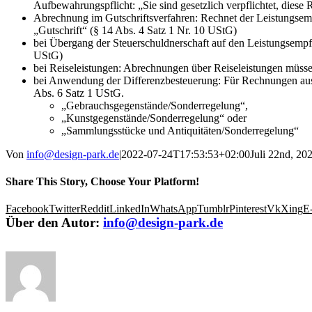
Aufbewahrungspflicht: „Sie sind gesetzlich verpflichtet, dies
Abrechnung im Gutschriftsverfahren: Rechnet der Leistungsemp
„Gutschrift“ (§ 14 Abs. 4 Satz 1 Nr. 10 UStG)
bei Übergang der Steuerschuldnerschaft auf den Leistungsemp
UStG)
bei Reiseleistungen: Abrechnungen über Reiseleistungen müsse
bei Anwendung der Differenzbesteuerung: Für Rechnungen aus 
Abs. 6 Satz 1 UStG.
„Gebrauchsgegenstände/Sonderregelung“,
„Kunstgegenstände/Sonderregelung“ oder
„Sammlungsstücke und Antiquitäten/Sonderregelung“
Von
info@design-park.de
|
2022-07-24T17:53:53+02:00
Juli 22nd, 20
Share This Story, Choose Your Platform!
Facebook
Twitter
Reddit
LinkedIn
WhatsApp
Tumblr
Pinterest
Vk
Xing
E
Über den Autor:
info@design-park.de