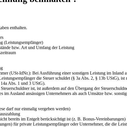
aben enthalten.
rs
ng (Leistungsempfänger)
stände bzw. Art und Umfang der Leistung
szeitraum
ng
mer (USt-IdNr.): Bei Ausführung einer sonstigen Leistung im Inland an
Leistungsempfänger die Steuer schuldet (§ 3a Abs. 2, § 13b UStG), ist
 14a Abs. 1 und 3 UStG).
r Steuerschuldner ist, ist außerdem auf den Übergang der Steuerschuld
ines im Ausland ansässigen Unternehmers als auch Umsätze bzw. sonsti
se darf nur einmalig ver­geben werden)
rauszahlung
cht bereits im Ent­gelt berücksichtigt ist (z. B. Bonus-Vereinbarungen)
ngen) für private Leistungsempfänger oder Unternehmer, die die Leis