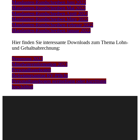
Mandanten-Rundschreiben Juni 2022
Mandanten-Rundschreiben Mai 2022
Mandanten-Rundschreiben April 2022
Mandanten-Rundschreiben März 2022
Mandanten-Rundschreiben Februar 2022
Mandanten-Rundschreiben Januar 2022
Hier finden Sie interessante Downloads zum Thema Lohn-
und Gehaltsabrechnung:
Neuerung 2023
Mitarbeiterinformation 2023
Personalfragebogen
Befreiungsantrag RV-Pflicht
Personalfragebogen geringfügig oder kurzfristig
beschäftigt